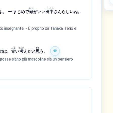
あたま
た
なか
。 ー まじめで
頭
がいい
田
中
さんらしいね。
o insegnante. - È proprio da Tanaka, serio e
ふる
かんが
おも
のは、
古
い
考
えだと
思
う。
grosse siano più mascoline sia un pensiero