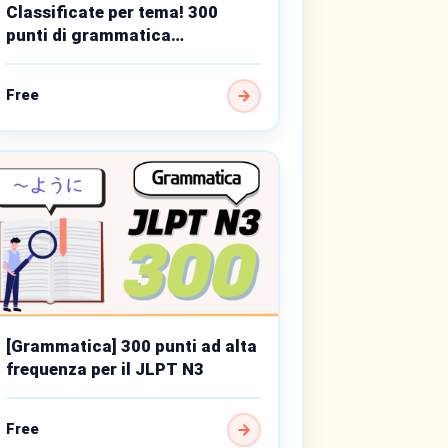
Classificate per tema! 300
punti di grammatica
fondamentali di livello
intermedio
Free
[Grammatica] 300 punti ad alta
frequenza per il JLPT N3
Free