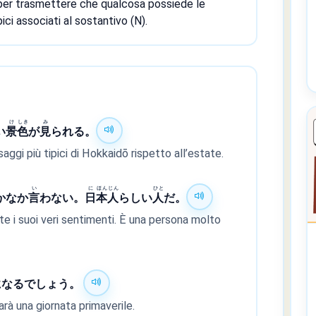
er trasmettere che qualcosa possiede le
pici associati al sostantivo (N).
け
しき
み
い
景
色
が
見
られる。
ggi più tipici di Hokkaidō rispetto all’estate.
い
に
ほん
じん
ひと
かなか
言
わない。
日
本
人
らしい
人
だ。
e i suoi veri sentimenti. È una persona molto
になるでしょう。
arà una giornata primaverile.