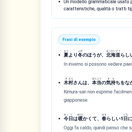
Un modello grammaticale usato p
caratteristiche, qualità o tratti ti
Frasi di esempio
なつ
ふゆ
ほっ
かい
どう
夏
より
冬
のほうが、
北
海
道
らし
In inverno si possono vedere paesa
き
むら
ほん
とう
き
も
木
村
さんは、
本
当
の
気
持
ちをな
Kimura-san non esprime facilment
giapponese.
きょ
う
あたた
はる
にち
今
日
は
暖
かくて、
春
らしい1
日
Oggi fa caldo, quindi penso che s