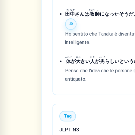
た
なか
きょう
し
田
中
さんは
教
師
になったそうだよ
Ho sentito che Tanaka è diventat
intelligente.
からだ
おお
ひと
おとこ
体
が
大
きい
人
が
男
らしいという
Penso che l'idea che le persone 
antiquato.
Tag
JLPT N3