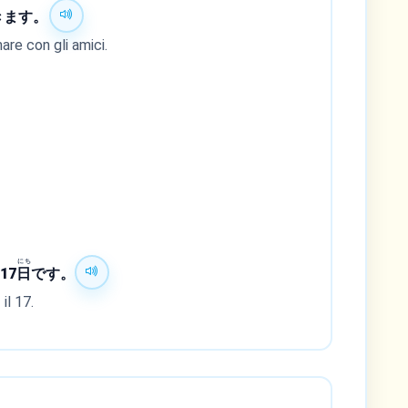
きます。
are con gli amici.
にち
17
日
です。
il 17.