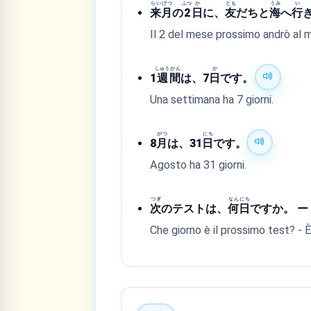
らい
げつ
ふつ
か
とも
うみ
い
来
月
の
2
日
に、
友
だちと
海
へ
行
Il 2 del mese prossimo andrò al m
しゅう
かん
か
1
週
間
は、7
日
です。
Una settimana ha 7 giorni.
がつ
にち
8
月
は、31
日
です。
Agosto ha 31 giorni.
つぎ
なん
にち
次
のテストは、
何
日
ですか。 ー 
Che giorno è il prossimo test? - È 