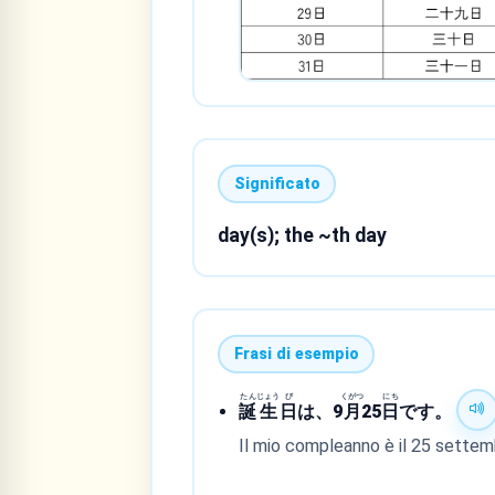
Significato
day(s); the ~th day
Frasi di esempio
たん
じょう
び
くがつ
にち
誕
生
日
は、9
月
25
日
です。
Il mio compleanno è il 25 settem