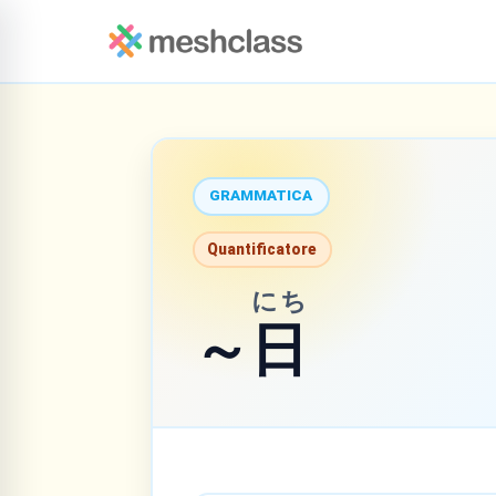
GRAMMATICA
Quantificatore
にち
～
日