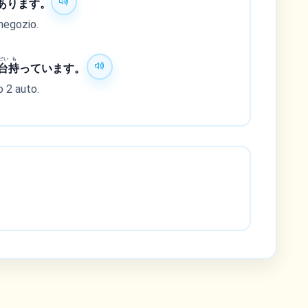
あります。
negozio.
だい
も
台
持
っています。
 2 auto.