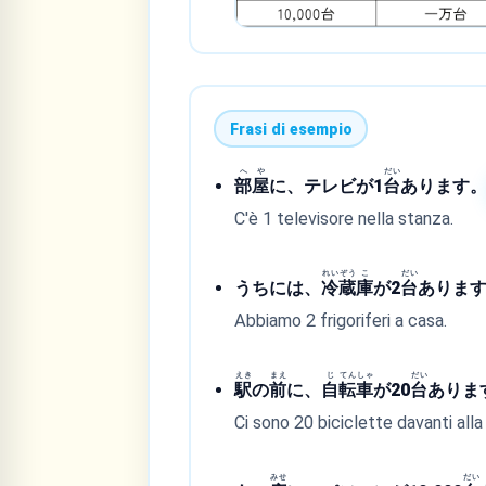
Frasi di esempio
へ
や
だい
部
屋
に、テレビが1
台
あります
C'è 1 televisore nella stanza.
れい
ぞう
こ
だい
うちには、
冷
蔵
庫
が2
台
ありま
Abbiamo 2 frigoriferi a casa.
えき
まえ
じ
てん
しゃ
だい
駅
の
前
に、
自
転
車
が20
台
ありま
Ci sono 20 biciclette davanti alla
みせ
だい