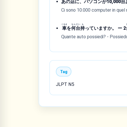
あの
店
に、パソコンが10,000
台
Ci sono 10.000 computer in quel 
くるま
なん
だい
も
車
を
何
台
持
っていますか。 ー 2
Quante auto possiedi? - Possiedo
Tag
JLPT N5