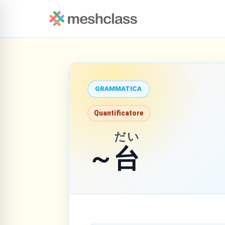
GRAMMATICA
Quantificatore
だい
～
台