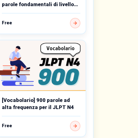
parole fondamentali di livello
base
Free
[Vocabolario] 900 parole ad
alta frequenza per il JLPT N4
Free