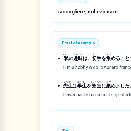
raccogliere; collezionare
Frasi di esempio
わたし
しゅ
み
きっ
て
あつ
私
の
趣
味
は、
切
手
を
集
めること
Il mio hobby è collezionare franco
せん
せい
がく
せい
きょう
しつ
あつ
先
生
は
学
生
を
教
室
に
集
めました
L'insegnante ha radunato gli stude
Tag