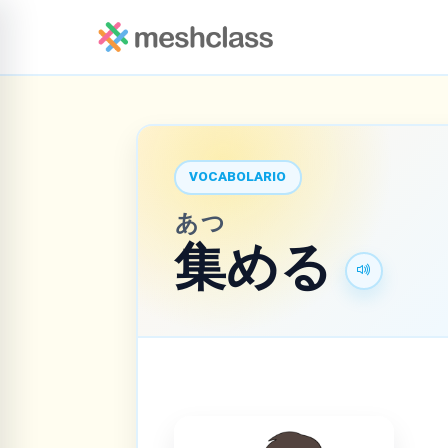
VOCABOLARIO
あつ
集
める