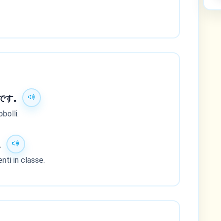
です。
bolli.
。
nti in classe.