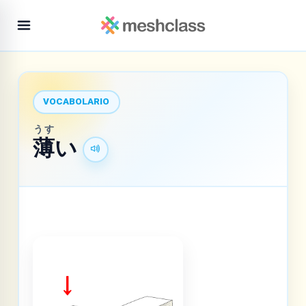
VOCABOLARIO
うす
薄
い