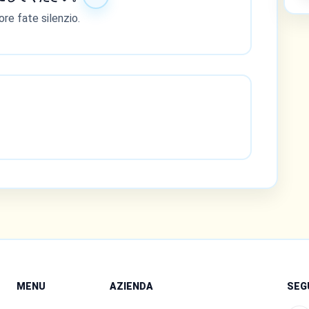
re fate silenzio.
MENU
AZIENDA
SEG