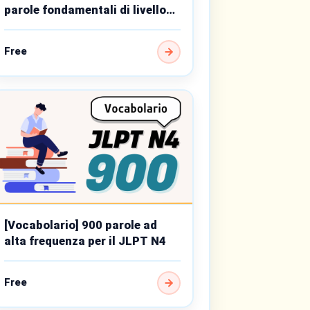
parole fondamentali di livello
base
Free
[Vocabolario] 900 parole ad
alta frequenza per il JLPT N4
Free