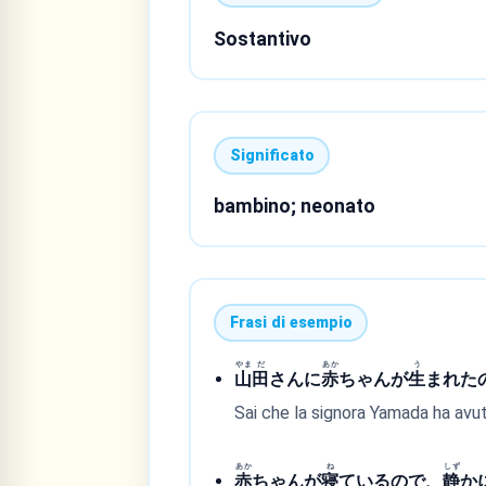
Sostantivo
Significato
bambino; neonato
Frasi di esempio
やま
だ
あか
う
山
田
さんに
赤
ちゃんが
生
まれた
Sai che la signora Yamada ha av
あか
ね
しず
赤
ちゃんが
寝
ているので、
静
か