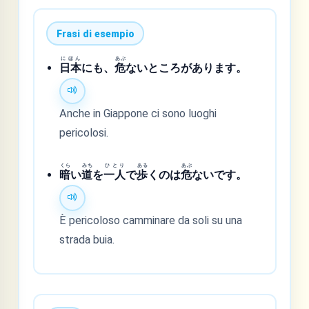
Frasi di esempio
にほん
あぶ
日本
にも、
危
ないところがあります。
Anche in Giappone ci sono luoghi
pericolosi.
くら
みち
ひとり
ある
あぶ
暗
い
道
を
一人
で
歩
くのは
危
ないです。
È pericoloso camminare da soli su una
strada buia.