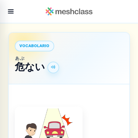
VOCABOLARIO
あぶ
危
ない