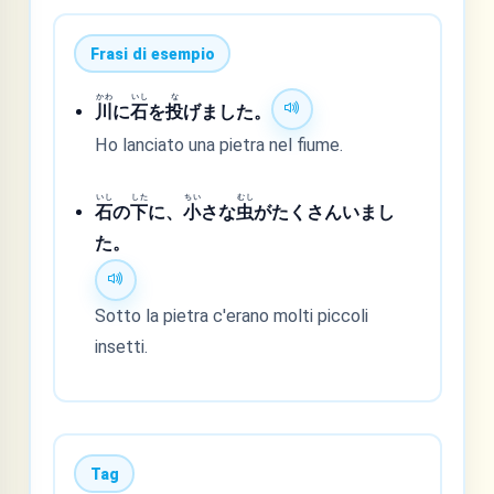
Frasi di esempio
かわ
いし
な
川
に
石
を
投
げました。
Ho lanciato una pietra nel fiume.
いし
した
ちい
むし
石
の
下
に、
小
さな
虫
がたくさんいまし
た。
Sotto la pietra c'erano molti piccoli
insetti.
Tag