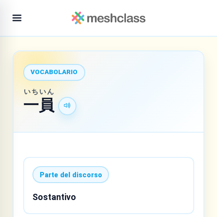
VOCABOLARIO
いち
いん
一
員
Parte del discorso
Sostantivo