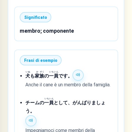
Significato
membro; componente
Frasi di esempio
いぬ
か
ぞく
いち
いん
犬
も
家
族
の
一
員
です。
Anche il cane è un membro della famiglia.
いち
いん
チームの
一
員
として、がんばりましょ
う。
Impegniamoci come membri della