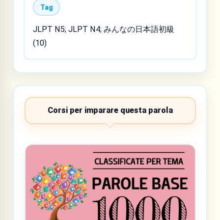
Tag
JLPT N5; JLPT N4; みんなの日本語初級
(10)
Corsi per imparare questa parola