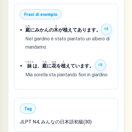
Frasi di esempio
にわ
き
う
庭
にみかんの
木
が
植
えてあります。
Nel giardino è stato piantato un albero di
mandarino.
いもうと
にわ
はな
う
妹
は、
庭
に
花
を
植
えています。
Mia sorella sta piantando fiori in giardino.
Tag
JLPT N4; みんなの日本語初級(30)