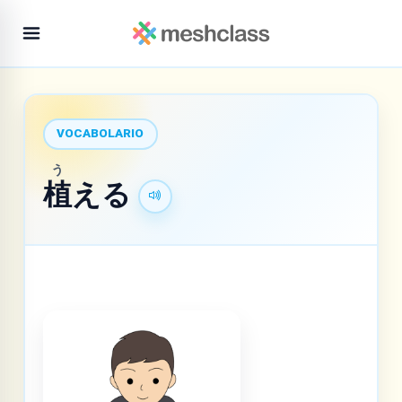
VOCABOLARIO
う
植
える