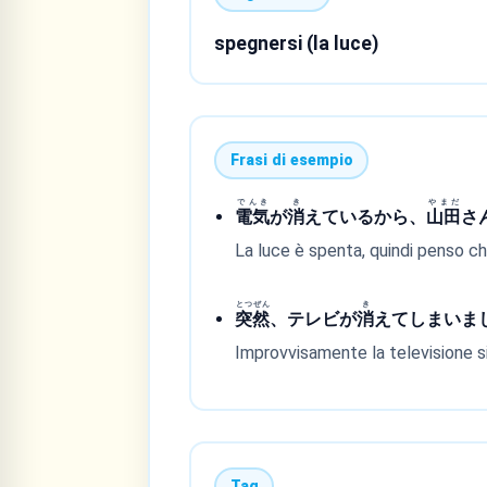
spegnersi (la luce)
Frasi di esempio
でんき
き
やまだ
電気
が
消
えているから、
山田
さ
La luce è spenta, quindi penso che
とつぜん
き
突然
、テレビが
消
えてしまいま
Improvvisamente la televisione s
Tag