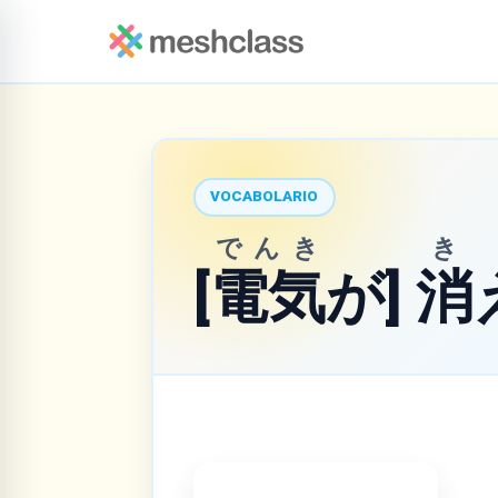
VOCABOLARIO
でんき
き
[
電気
が]
消