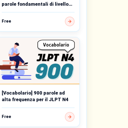
parole fondamentali di livello
base
Free
[Vocabolario] 900 parole ad
alta frequenza per il JLPT N4
Free