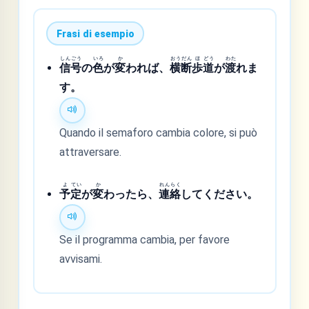
Frasi di esempio
しん
ごう
いろ
か
おう
だん
ほ
どう
わた
信
号
の
色
が
変
われば、
横
断
歩
道
が
渡
れま
す。
Quando il semaforo cambia colore, si può
attraversare.
よ
てい
か
れん
らく
予
定
が
変
わったら、
連
絡
してください。
Se il programma cambia, per favore
avvisami.