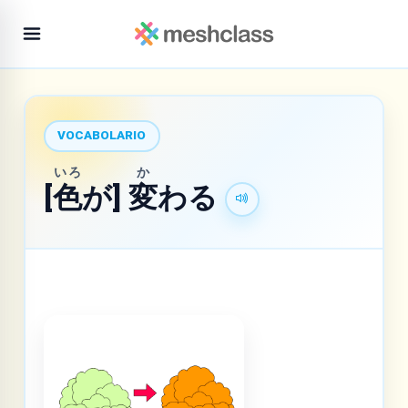
VOCABOLARIO
いろ
か
[
色
が]
変
わる