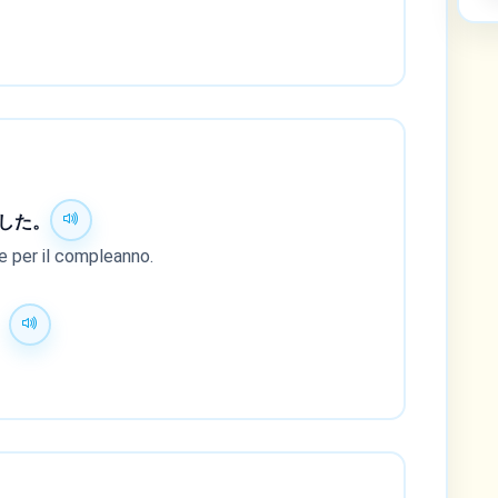
した。
e per il compleanno.
。