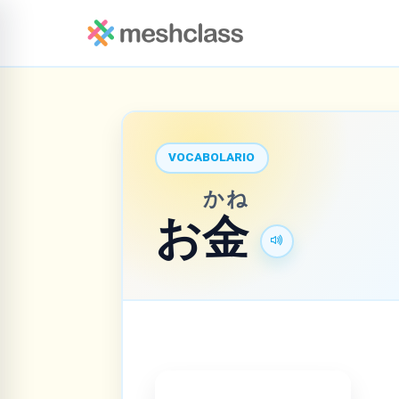
VOCABOLARIO
かね
お
金