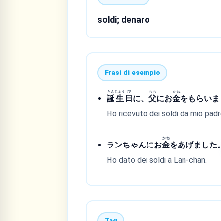
soldi; denaro
Frasi di esempio
たん
じょう
び
ちち
かね
誕
生
日
に、
父
にお
金
をもらいま
Ho ricevuto dei soldi da mio padr
かね
ランちゃんにお
金
をあげました
Ho dato dei soldi a Lan-chan.
Tag