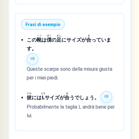
Frasi di esempio
くつ
ぼく
あし
あ
この
靴
は
僕
の
足
にサイズが
合
っていま
す。
Queste scarpe sono della misura giusta
per i miei piedi.
かれ
える
あ
彼
には
L
サイズが
合
うでしょう。
Probabilmente la taglia L andrà bene per
lui.