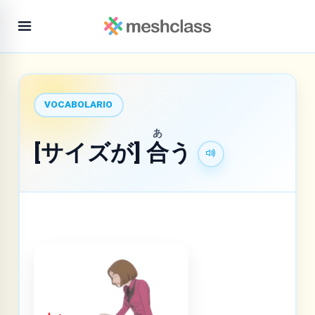
VOCABOLARIO
あ
[サイズが]
合
う