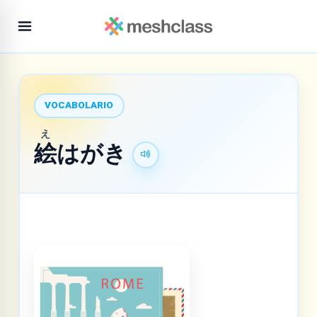
VOCABOLARIO
え
絵
はがき