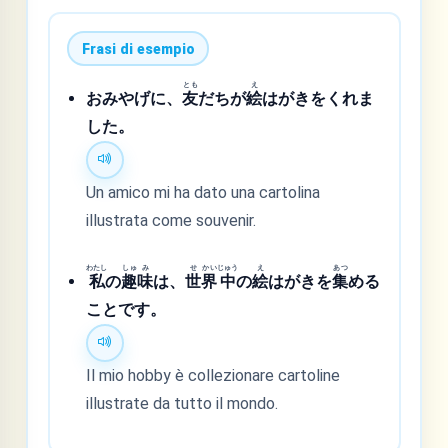
Frasi di esempio
とも
え
おみやげに、
友
だちが
絵
はがきをくれま
した。
Un amico mi ha dato una cartolina
illustrata come souvenir.
わたし
しゅ
み
せ
かい
じゅう
え
あつ
私
の
趣
味
は、
世
界
中
の
絵
はがきを
集
める
ことです。
Il mio hobby è collezionare cartoline
illustrate da tutto il mondo.