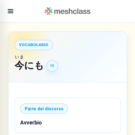
VOCABOLARIO
いま
今
にも
Parte del discorso
Avverbio