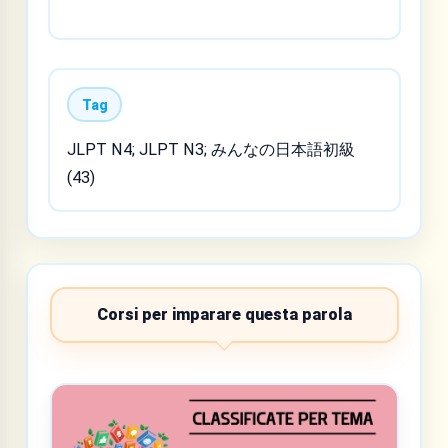
Tag
JLPT N4; JLPT N3; みんなの日本語初級
(43)
Corsi per imparare questa parola