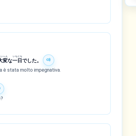
たいへん
いちにち
大変
な
一日
でした。
nata è stata molto impegnativa.
e?