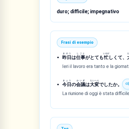
duro; difficile; impegnativo
Frasi di esempio
きのう
しごと
いそが
昨日
は
仕事
がとても
忙
しくて、
Ieri il lavoro era tanto e la gior
きょう
かいぎ
たいへん
今日
の
会議
は
大変
でしたか。
La riunione di oggi è stata difficil
Tag