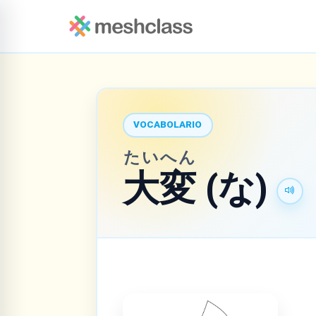
VOCABOLARIO
たいへん
大変
(な)