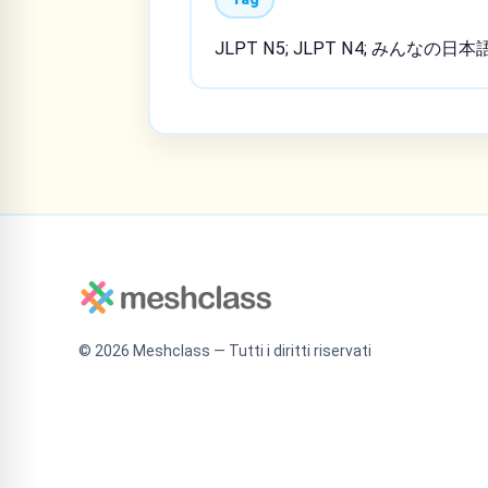
JLPT N5; JLPT N4; みんなの日本
©
2026
Meshclass — Tutti i diritti riservati