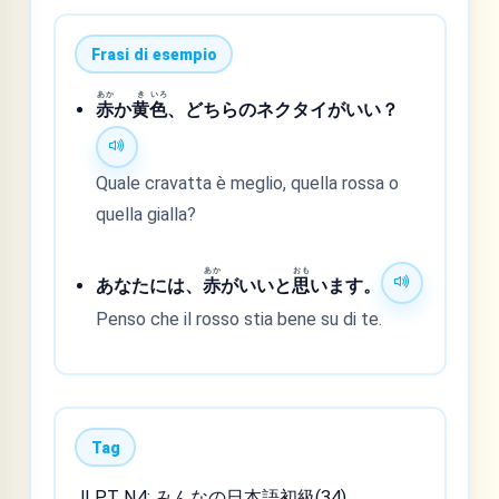
Frasi di esempio
あか
き
いろ
赤
か
黄
色
、どちらのネクタイがいい？
Quale cravatta è meglio, quella rossa o
quella gialla?
あか
おも
あなたには、
赤
がいいと
思
います。
Penso che il rosso stia bene su di te.
Tag
JLPT N4; みんなの日本語初級(34)