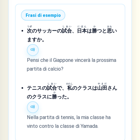
Frasi di esempio
つぎ
しあい
にほん
か
おも
次
のサッカーの
試合
、
日本
は
勝
つと
思
い
ますか。
Pensi che il Giappone vincerà la prossima
partita di calcio?
しあい
わたし
やまだ
テニスの
試合
で、
私
のクラスは
山田
さん
か
のクラスに
勝
った。
Nella partita di tennis, la mia classe ha
vinto contro la classe di Yamada.