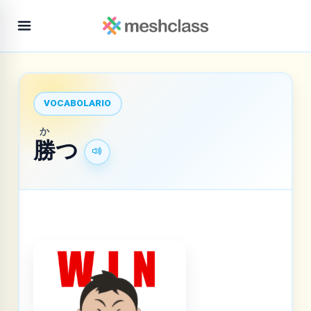
VOCABOLARIO
か
勝
つ