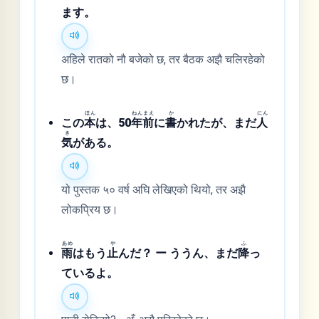
ます。
अहिले रातको नौ बजेको छ, तर बैठक अझै चलिरहेको
छ।
ほん
ねん
まえ
か
にん
この
本
は、50
年
前
に
書
かれたが、まだ
人
き
気
がある。
यो पुस्तक ५० वर्ष अघि लेखिएको थियो, तर अझै
लोकप्रिय छ।
あめ
や
ふ
雨
はもう
止
んだ？ ー ううん、まだ
降
っ
ているよ。