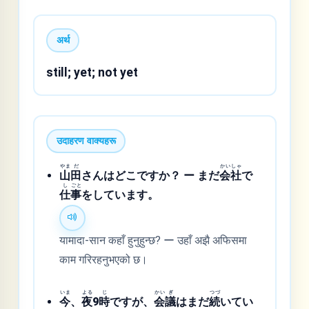
अर्थ
still; yet; not yet
उदाहरण वाक्यहरू
やま
だ
かい
しゃ
山
田
さんはどこですか？ ー まだ
会
社
で
し
ごと
仕
事
をしています。
यामादा-सान कहाँ हुनुहुन्छ? ー उहाँ अझै अफिसमा
काम गरिरहनुभएको छ।
いま
よる
じ
かい
ぎ
つづ
今
、
夜
9
時
ですが、
会
議
はまだ
続
いてい