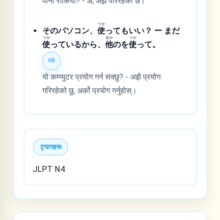
पानी रोकियो? - अँ, अझै परिरहेको छ।
つか
そのパソコン、
使
ってもいい？ ー まだ
つか
ほか
つか
使
っているから、
他
のを
使
って。
यो कम्प्युटर प्रयोग गर्न सक्छु? - अझै प्रयोग
गरिरहेको छु, अर्को प्रयोग गर्नुहोस्।
ट्यागहरू
JLPT N4