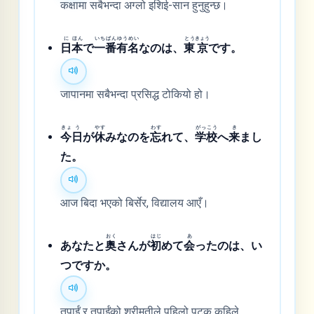
कक्षामा सबैभन्दा अग्लो इशिई-सान हुनुहुन्छ।
に
ほん
いち
ばん
ゆう
めい
とう
きょう
日
本
で
一
番
有
名
なのは、
東
京
です。
जापानमा सबैभन्दा प्रसिद्ध टोकियो हो।
きょ
う
やす
わす
がっ
こう
き
今
日
が
休
みなのを
忘
れて、
学
校
へ
来
まし
た。
आज बिदा भएको बिर्सेर, विद्यालय आएँ।
おく
はじ
あ
あなたと
奥
さんが
初
めて
会
ったのは、い
つですか。
तपाईं र तपाईंको श्रीमतीले पहिलो पटक कहिले