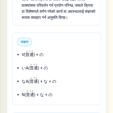
वाक्यांशमा परिवर्तन गर्न प्रयोग गरिन्छ, जसले क्रिया
वा विशेषणले वर्णन गरेको कार्य वा अवस्थालाई संज्ञाको
रूपमा व्यवहार गर्न अनुमति दिन्छ।
जडान
ふつう
V(
普通
) + の
ふつう
いA(
普通
) + の
ふつう
なA(
普通
) + な + の
ふつう
N(
普通
) + な + の