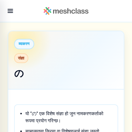
व्याकरण
संज्ञा
の
यो "の" एक विशेष संज्ञा हो जुन नामकरणकर्ताको
रूपमा प्रयोग गरिन्छ।
सामान्यतया क्रिया वा विशेषणलाई संज्ञा जस्तो