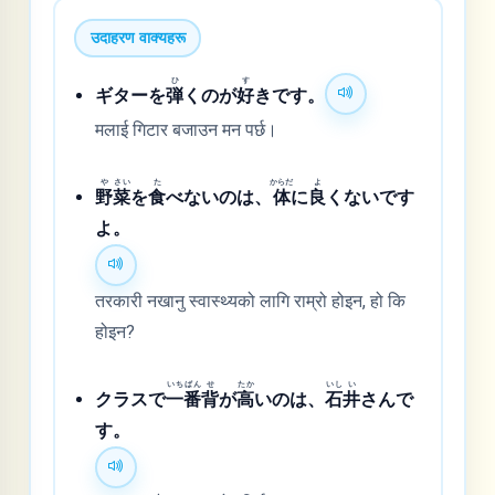
उदाहरण वाक्यहरू
ひ
す
ギターを
弾
くのが
好
きです。
मलाई गिटार बजाउन मन पर्छ।
や
さい
た
からだ
よ
野
菜
を
食
べないのは、
体
に
良
くないです
よ。
तरकारी नखानु स्वास्थ्यको लागि राम्रो होइन, हो कि
होइन?
いち
ばん
せ
たか
いし
い
クラスで
一
番
背
が
高
いのは、
石
井
さんで
す。