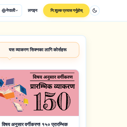
नेपाली
लगइन
नि:शुल्क प्रयास गर्नुहोस्
यस व्याकरण सिक्नका लागि कोर्सहरू
विषय अनुसार वर्गीकरण! १५० प्रारम्भिक