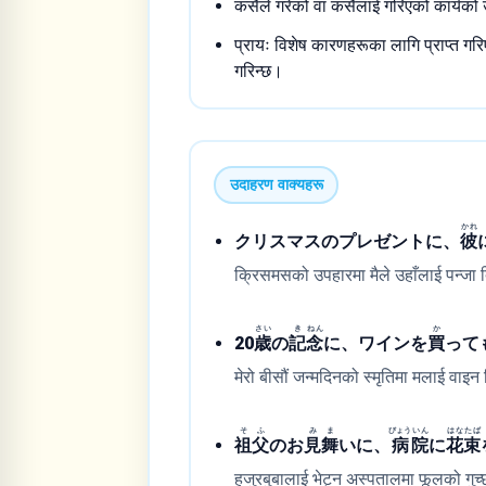
कसैले गरेको वा कसैलाई गरिएको कार्यको 
प्रायः विशेष कारणहरूका लागि प्राप्त गर
गरिन्छ।
उदाहरण वाक्यहरू
かれ
クリスマスのプレゼントに、
彼
क्रिसमसको उपहारमा मैले उहाँलाई पन्जा 
さい
き
ねん
か
20
歳
の
記
念
に、ワインを
買
って
मेरो बीसौं जन्मदिनको स्मृतिमा मलाई वाइ
そ
ふ
み
ま
びょう
いん
はな
たば
祖
父
のお
見
舞
いに、
病
院
に
花
束
हजुरबुबालाई भेट्न अस्पतालमा फूलको गुच्