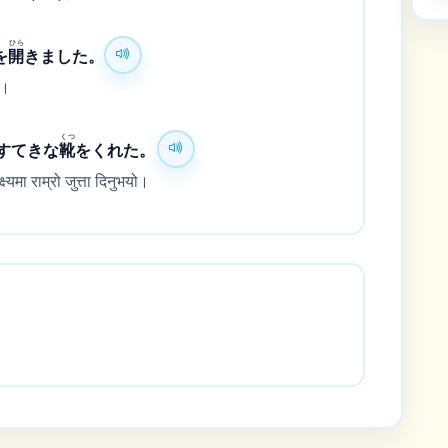
ひら
を
開
きました。
ँ।
くつ
すてきな
靴
をくれた。
्यमा राम्रो जुत्ता दिनुभयो।