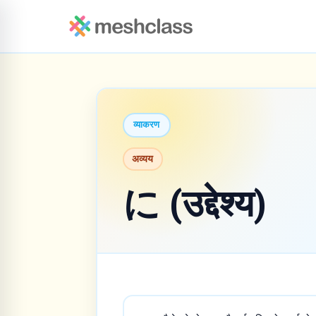
व्याकरण
अव्यय
に (उद्देश्य)