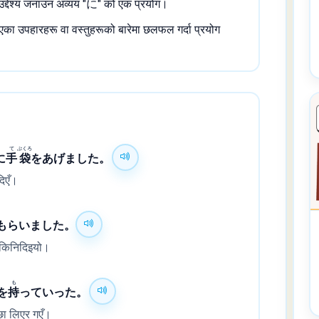
उद्देश्य जनाउन अव्यय "に" को एक प्रयोग।
िएका उपहारहरू वा वस्तुहरूको बारेमा छलफल गर्दा प्रयोग
て
ぶくろ
に
手
袋
をあげました。
दिएँ।
もらいました。
न किनिदिइयो।
も
を
持
っていった。
छा लिएर गएँ।