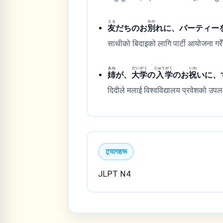
とも
わか
友
だちのお
別
れに、パーティー
साथीको बिदाइको लागि पार्टी आयोजना गरे
あね
だい
がく
にゅう
がく
いわ
姉
が、
大
学
の
入
学
のお
祝
いに、
दिदीले मलाई विश्वविद्यालय प्रवेशको उपलक्ष
ट्यागहरू
JLPT N4