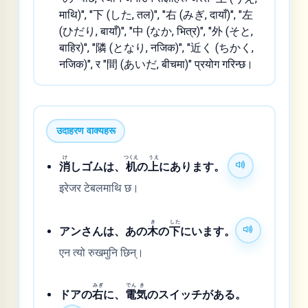
माथि)", "下 (した, तल)", "右 (みぎ, दायाँ)", "左
(ひだり, बायाँ)", "中 (なか, भित्र)", "外 (そと,
बाहिर)", "隣 (となり, नजिक)", "近く (ちかく,
नजिक)", र "間 (あいだ, बीचमा)" प्रयोग गरिन्छ।
उदाहरण वाक्यहरू
け
つくえ
うえ
消
しゴムは、
机
の
上
にあります。
इरेजर टेबलमाथि छ।
き
した
アンさんは、あの
木
の
下
にいます。
एन त्यो रुखमुनि छिन्।
みぎ
でん
き
ドアの
右
に、
電
気
のスイッチがある。