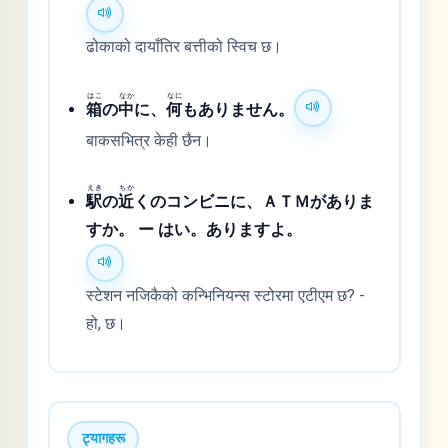
ढोकाको दायाँतिर बत्तीको स्विच छ।
はこ
なか
なに
箱
の
中
に、
何
もありません。
बाकसभित्र केही छैन।
えき
ちか
駅
の
近
くのコンビニに、ＡＴＭがありま
すか。 ー はい。ありますよ。
स्टेशन नजिकैको कन्भिनियन्स स्टोरमा एटीएम छ? -
हो, छ।
ट्यागहरू