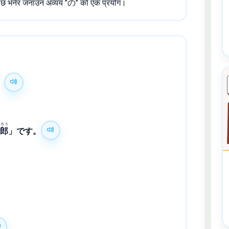
्धित छ भनेर जनाउन अव्यय "の" को एक प्रयोग।
。
ろう
太
郎
」です。