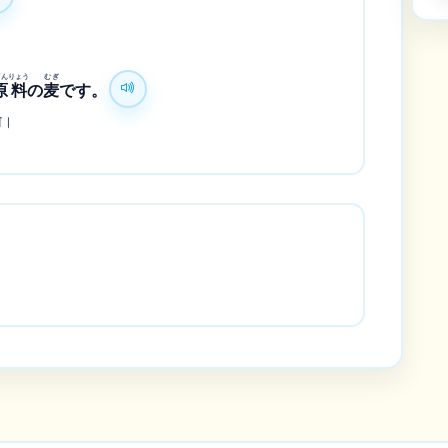
げん
りょう
むぎ
原
料
の
麦
です。
हो।