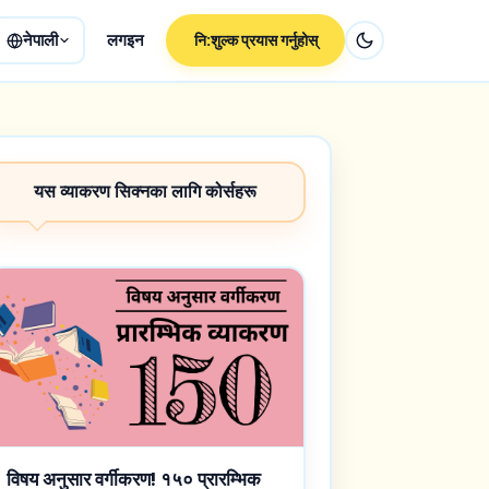
नेपाली
लगइन
नि:शुल्क प्रयास गर्नुहोस्
यस व्याकरण सिक्नका लागि कोर्सहरू
विषय अनुसार वर्गीकरण! १५० प्रारम्भिक