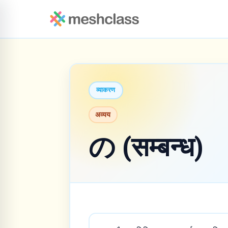
व्याकरण
अव्यय
の (सम्बन्ध)