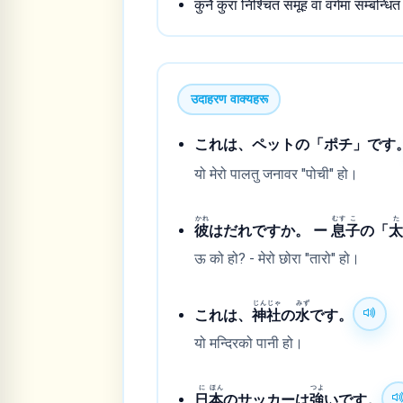
कुनै कुरा निश्चित समूह वा वर्गमा सम्बन
उदाहरण वाक्यहरू
これは、ペットの「ポチ」です
यो मेरो पालतु जनावर "पोची" हो।
かれ
むす
こ
た
彼
はだれですか。 ー
息
子
の「
ऊ को हो? - मेरो छोरा "तारो" हो।
じん
じゃ
みず
これは、
神
社
の
水
です。
यो मन्दिरको पानी हो।
に
ほん
つよ
日
本
のサッカーは
強
いです。