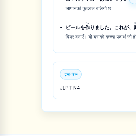
जापानको फुटबल बलियो छ।
つく
ビールを
作
りました。これが、
बियर बनाएँ। यो यसको कच्चा पदार्थ जौ 
ट्यागहरू
JLPT N4