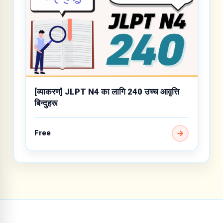
[व्याकरण] JLPT N4 का लागि 240 उच्च आवृत्ति
बिन्दुहरू
Free