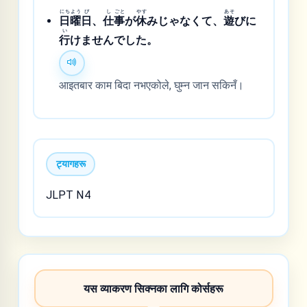
にち
よう
び
し
ごと
やす
あそ
日
曜
日
、
仕
事
が
休
みじゃなくて、
遊
びに
い
行
けませんでした。
आइतबार काम बिदा नभएकोले, घुम्न जान सकिनँ।
ट्यागहरू
JLPT N4
यस व्याकरण सिक्नका लागि कोर्सहरू