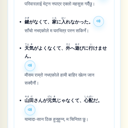
परिवारलाई भेट्न नपाएर एक्लो महसुस गर्दैछु।
かぎ
いえ
はい
鍵
がなくて、
家
に
入
れなかった。
साँचो नभएकोले म घरभित्र पस्न सकिनँ।
てん
き
そと
あそ
い
天
気
がよくなくて、
外
へ
遊
びに
行
けませ
ん。
मौसम राम्रो नभएकोले हामी बाहिर खेल्न जान
सक्दैनौं।
やま
だ
げん
き
しん
ぱい
山
田
さんが
元
気
じゃなくて、
心
配
だ。
यामादा-सान ठिक हुनुहुन्न, म चिन्तित छु।