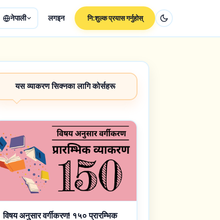
नेपाली
लगइन
नि:शुल्क प्रयास गर्नुहोस्
यस व्याकरण सिक्नका लागि कोर्सहरू
विषय अनुसार वर्गीकरण! १५० प्रारम्भिक