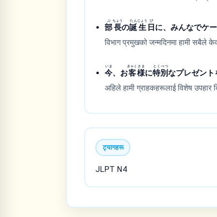
ぶ
ちょう
たん
じょう
び
部
長
の
誕
生
日
に、みんなでケ
विभाग प्रमुखको जन्मदिनमा हामी सबैले क
いま
きゃく
さま
とく
べつ
今
、お
客
様
に
特
別
なプレゼント
अहिले हामी ग्राहकहरूलाई विशेष उपहार द
ट्यागहरू
JLPT N4