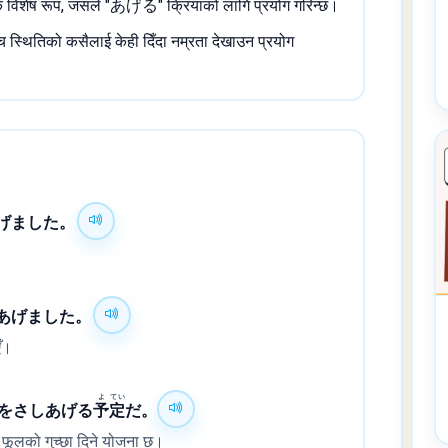
विशेष रूप, जसले "あげる" क्रियाको लागि प्रयोग गरिन्छ।
्च स्थितिको कसैलाई केही दिँदा नम्रता देखाउन प्रयोग
げました。
あげました。
एँ।
よ
てい
をさしあげる
予
定
だ。
 फूलको गुच्छा दिने योजना छ।