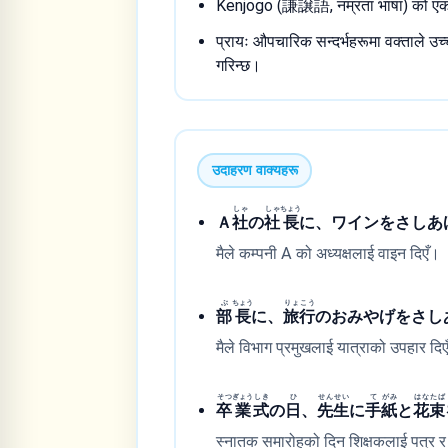
Kenjogo (謙譲語, नम्रता भाषा) को एक 
प्रायः औपचारिक सन्दर्भहरूमा वक्ताले उच
गरिन्छ।
उदाहरण वाक्यहरू
しゃ
しゃ
ちょう
Ａ
社
の
社
長
に、ワインをさしあ
मैले कम्पनी A को अध्यक्षलाई वाइन दिएँ।
ぶ
ちょう
りょ
こう
部
長
に、
旅
行
のおみやげをさし
मैले विभाग प्रमुखलाई यात्राको उपहार दि
そつ
ぎょう
しき
ひ
せん
せい
て
がみ
はな
たば
卒
業
式
の
日
、
先
生
に
手
紙
と
花
束
स्नातक समारोहको दिन शिक्षकलाई पत्र र