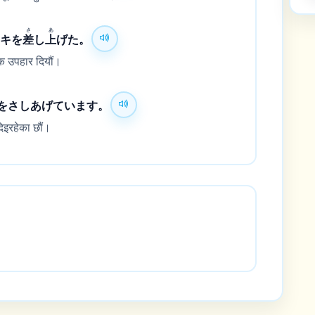
さ
あ
ーキを
差
し
上
げた。
ेक उपहार दियौं।
をさしあげています。
िइरहेका छौं।