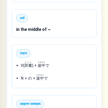
अर्थ
in the middle of ~
जडान
じしょ
とちゅう
V(
辞書
) +
途中
で
とちゅう
N + の +
途中
で
उदाहरण वाक्यहरू