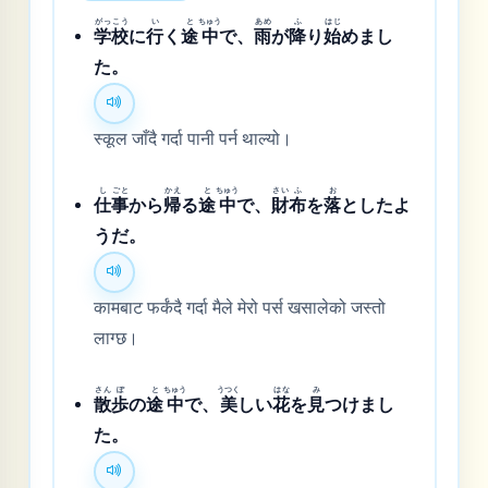
がっ
こう
い
と
ちゅう
あめ
ふ
はじ
学
校
に
行
く
途
中
で、
雨
が
降
り
始
めまし
た。
स्कूल जाँदै गर्दा पानी पर्न थाल्यो।
し
ごと
かえ
と
ちゅう
さい
ふ
お
仕
事
から
帰
る
途
中
で、
財
布
を
落
としたよ
うだ。
कामबाट फर्कंदै गर्दा मैले मेरो पर्स खसालेको जस्तो
लाग्छ।
さん
ぽ
と
ちゅう
うつく
はな
み
散
歩
の
途
中
で、
美
しい
花
を
見
つけまし
た。