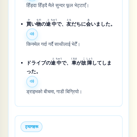
हिँड्दा हिँड्दै मैले सुन्दर फूल भेट्टाएँ।
か
もの
と
ちゅう
とも
あ
買
い
物
の
途
中
で、
友
だちに
会
いました。
किनमेल गर्दा गर्दै साथीलाई भेटेँ।
と
ちゅう
くるま
こ
しょう
ドライブの
途
中
で、
車
が
故
障
してしま
った。
ड्राइभको बीचमा, गाडी बिग्रियो।
ट्यागहरू