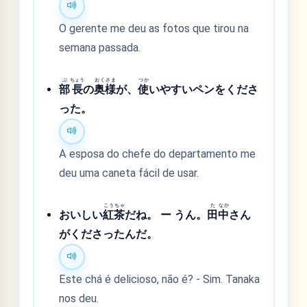
O gerente me deu as fotos que tirou na
semana passada.
ぶ
ちょう
おく
さま
つか
部
長
の
奥
様
が、
使
いやすいペンをくださ
った。
A esposa do chefe do departamento me
deu uma caneta fácil de usar.
こう
ちゃ
た
なか
おいしい
紅
茶
だね。 ー うん。
田
中
さん
がくださったんだ。
Este chá é delicioso, não é? - Sim. Tanaka
nos deu.