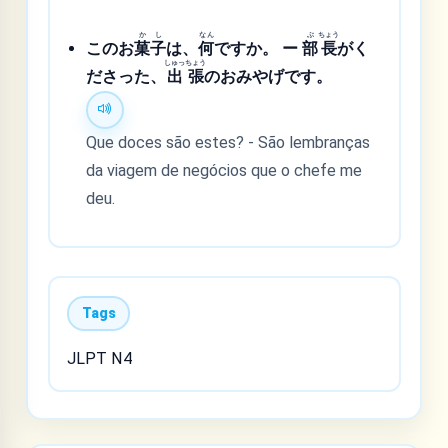
か
し
なん
ぶ
ちょう
このお
菓
子
は、
何
ですか。 ー
部
長
がく
しゅっ
ちょう
ださった、
出
張
のおみやげです。
Que doces são estes? - São lembranças
da viagem de negócios que o chefe me
deu.
Tags
JLPT N4