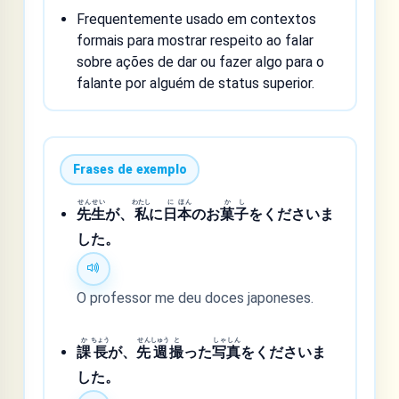
Frequentemente usado em contextos
formais para mostrar respeito ao falar
sobre ações de dar ou fazer algo para o
falante por alguém de status superior.
Frases de exemplo
せん
せい
わたし
に
ほん
か
し
先
生
が、
私
に
日
本
のお
菓
子
をくださいま
した。
O professor me deu doces japoneses.
か
ちょう
せん
しゅう
と
しゃ
しん
課
長
が、
先
週
撮
った
写
真
をくださいま
した。