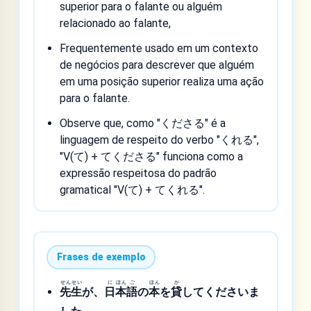
superior para o falante ou alguém
relacionado ao falante,
Frequentemente usado em um contexto
de negócios para descrever que alguém
em uma posição superior realiza uma ação
para o falante.
Observe que, como "くださる" é a
linguagem de respeito do verbo "くれる",
"V(て) + てくださる" funciona como a
expressão respeitosa do padrão
gramatical "V(て) + てくれる".
Frases de exemplo
せん
せい
に
ほん
ご
ほん
か
先
生
が、
日
本
語
の
本
を
貸
してくださいま