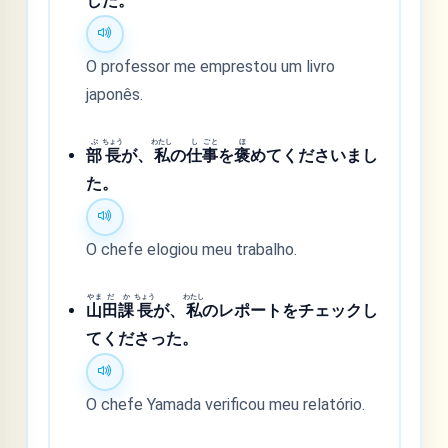
した。
O professor me emprestou um livro
japonês.
ぶ
ちょう
わたし
し
ごと
ほ
部
長
が、
私
の
仕
事
を
褒
めてくださいまし
た。
O chefe elogiou meu trabalho.
やま
だ
か
ちょう
わたし
山
田
課
長
が、
私
のレポートをチェックし
てくださった。
O chefe Yamada verificou meu relatório.