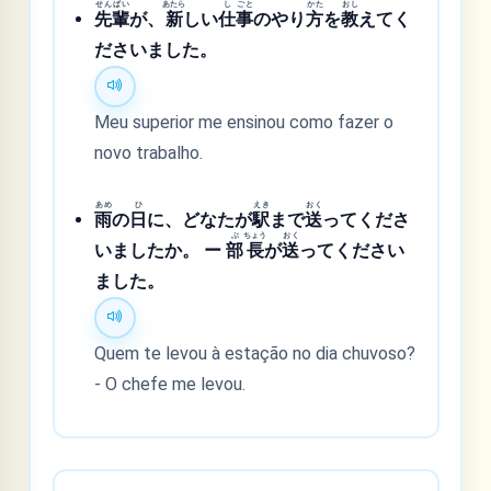
せん
ぱい
あたら
し
ごと
かた
おし
先
輩
が、
新
しい
仕
事
のやり
方
を
教
えてく
ださいました。
Meu superior me ensinou como fazer o
novo trabalho.
あめ
ひ
えき
おく
雨
の
日
に、どなたが
駅
まで
送
ってくださ
ぶ
ちょう
おく
いましたか。 ー
部
長
が
送
ってください
ました。
Quem te levou à estação no dia chuvoso?
- O chefe me levou.