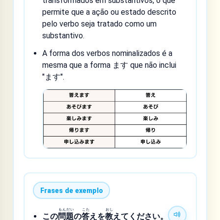
transformados em substantivos, o que
permite que a ação ou estado descrito
pelo verbo seja tratado como um
substantivo.
A forma dos verbos nominalizados é a
mesma que a forma ます que não inclui
"ます".
Frases de exemplo
もん
だい
こた
おし
この
問
題
の
答
えを
教
えてください。