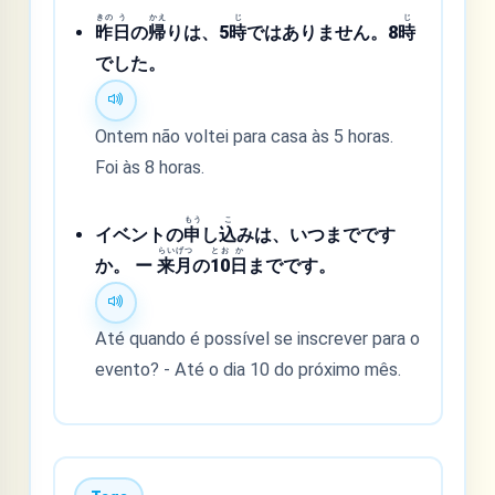
きの
う
かえ
じ
じ
昨
日
の
帰
りは、5
時
ではありません。8
時
でした。
Ontem não voltei para casa às 5 horas.
Foi às 8 horas.
もう
こ
イベントの
申
し
込
みは、いつまでです
らい
げつ
と
お
か
か。 ー
来
月
の
1
0
日
までです。
Até quando é possível se inscrever para o
evento? - Até o dia 10 do próximo mês.