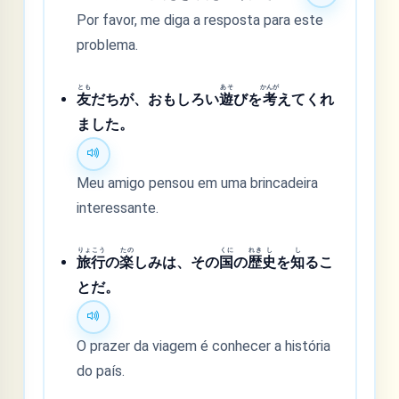
Por favor, me diga a resposta para este
problema.
とも
あそ
かんが
友
だちが、おもしろい
遊
びを
考
えてくれ
ました。
Meu amigo pensou em uma brincadeira
interessante.
りょ
こう
たの
くに
れき
し
し
旅
行
の
楽
しみは、その
国
の
歴
史
を
知
るこ
とだ。
O prazer da viagem é conhecer a história
do país.