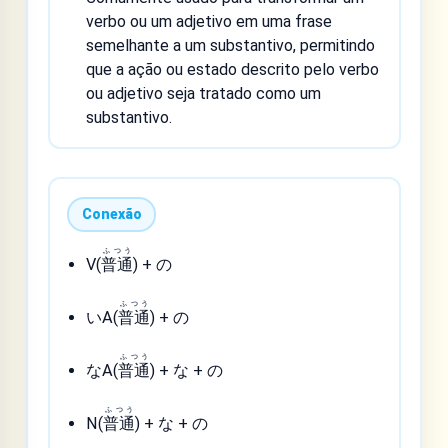
verbo ou um adjetivo em uma frase
semelhante a um substantivo, permitindo
que a ação ou estado descrito pelo verbo
ou adjetivo seja tratado como um
substantivo.
Conexão
ふつう
V(
普通
) + の
ふつう
いA(
普通
) + の
ふつう
なA(
普通
) + な + の
ふつう
N(
普通
) + な + の