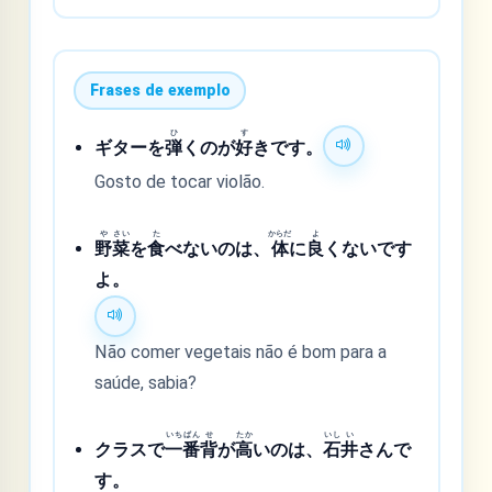
Frases de exemplo
ひ
す
ギターを
弾
くのが
好
きです。
Gosto de tocar violão.
や
さい
た
からだ
よ
野
菜
を
食
べないのは、
体
に
良
くないです
よ。
Não comer vegetais não é bom para a
saúde, sabia?
いち
ばん
せ
たか
いし
い
クラスで
一
番
背
が
高
いのは、
石
井
さんで
す。