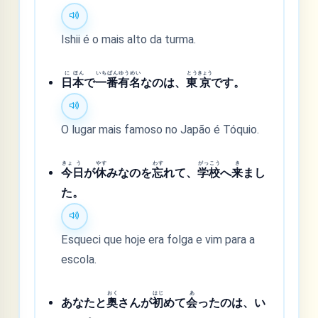
Ishii é o mais alto da turma.
に
ほん
いち
ばん
ゆう
めい
とう
きょう
日
本
で
一
番
有
名
なのは、
東
京
です。
O lugar mais famoso no Japão é Tóquio.
きょ
う
やす
わす
がっ
こう
き
今
日
が
休
みなのを
忘
れて、
学
校
へ
来
まし
た。
Esqueci que hoje era folga e vim para a
escola.
おく
はじ
あ
あなたと
奥
さんが
初
めて
会
ったのは、い