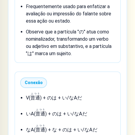
Frequentemente usado para enfatizar a
avaliação ou impressão do falante sobre
essa ação ou estado.
Observe que a partícula "の" atua como
nominalizador, transformando um verbo
ou adjetivo em substantivo, e a partícula
"は" marca um sujeito.
Conexão
ふつう
V(
普通
) + のは + い/なAだ
ふつう
いA(
普通
) + のは + い/なAだ
ふつう
なA(
普通
) + な + のは + い/なAだ