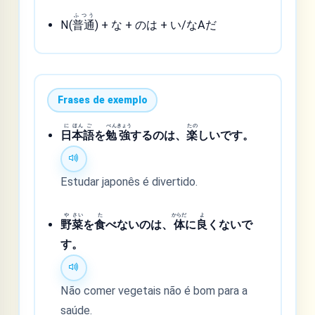
ふつう
N(
普通
) + な + のは + い/なAだ
Frases de exemplo
に
ほん
ご
べん
きょう
たの
日
本
語
を
勉
強
するのは、
楽
しいです。
Estudar japonês é divertido.
や
さい
た
からだ
よ
野
菜
を
食
べないのは、
体
に
良
くないで
す。
Não comer vegetais não é bom para a
saúde.