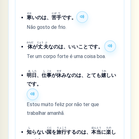
さむ
にが
て
寒
いのは、
苦
手
です。
Não gosto de frio.
からだ
じょう
ぶ
体
が
丈
夫
なのは、いいことです。
Ter um corpo forte é uma coisa boa.
あ
した
し
ごと
やす
うれ
明
日
、
仕
事
が
休
みなのは、とても
嬉
しい
です。
Estou muito feliz por não ter que
trabalhar amanhã.
し
くに
りょ
こう
ほん
とう
たの
知
らない
国
を
旅
行
するのは、
本
当
に
楽
し