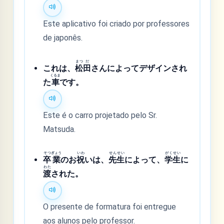
Este aplicativo foi criado por professores
de japonês.
まつ
だ
これは、
松
田
さんによってデザインされ
くるま
た
車
です。
Este é o carro projetado pelo Sr.
Matsuda.
そつ
ぎょう
いわ
せん
せい
がく
せい
卒
業
のお
祝
いは、
先
生
によって、
学
生
に
わた
渡
された。
O presente de formatura foi entregue
aos alunos pelo professor.