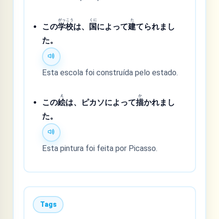
がっ
こう
くに
た
この
学
校
は、
国
によって
建
てられまし
た。
Esta escola foi construída pelo estado.
え
か
この
絵
は、ピカソによって
描
かれまし
た。
Esta pintura foi feita por Picasso.
Tags