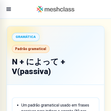
GRAMÁTICA
Padrão gramatical
N + によって +
V(passiva)
Um padrão gramatical usado em frases