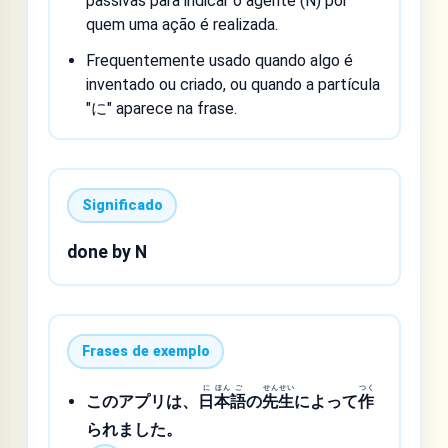
passivas para indicar o agente (N) por
quem uma ação é realizada.
Frequentemente usado quando algo é
inventado ou criado, ou quando a partícula
"に" aparece na frase.
Significado
done by N
Frases de exemplo
に
ほん
ご
せん
せい
つく
このアプリは、
日
本
語
の
先
生
によって
作
られました。