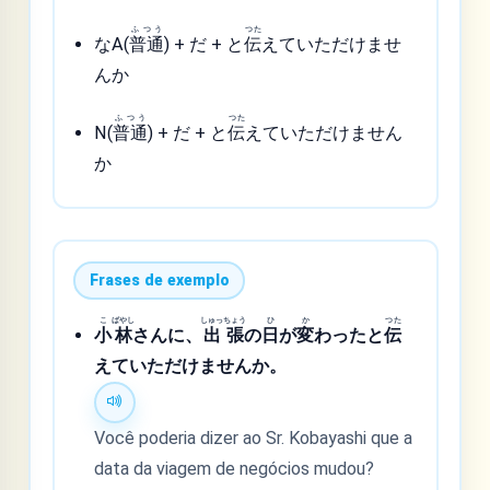
ふつう
つた
なA(
普通
) + だ + と
伝
えていただけませ
んか
ふつう
つた
N(
普通
) + だ + と
伝
えていただけません
か
Frases de exemplo
こ
ばやし
しゅっ
ちょう
ひ
か
つた
小
林
さんに、
出
張
の
日
が
変
わったと
伝
えていただけませんか。
Você poderia dizer ao Sr. Kobayashi que a
data da viagem de negócios mudou?