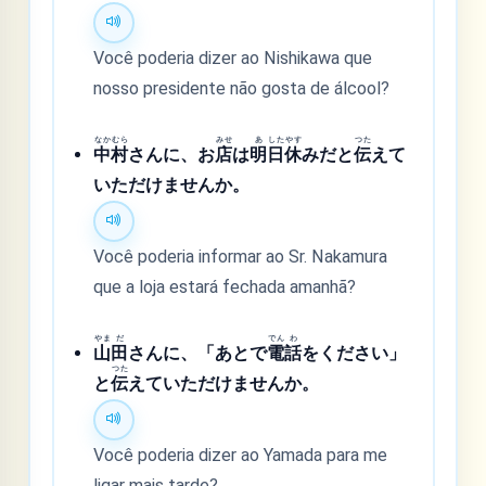
Você poderia dizer ao Nishikawa que
nosso presidente não gosta de álcool?
なか
むら
みせ
あ
した
やす
つた
中
村
さんに、お
店
は
明
日
休
みだと
伝
えて
いただけませんか。
Você poderia informar ao Sr. Nakamura
que a loja estará fechada amanhã?
やま
だ
でん
わ
山
田
さんに、「あとで
電
話
をください」
つた
と
伝
えていただけませんか。
Você poderia dizer ao Yamada para me
ligar mais tarde?