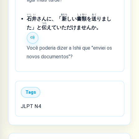
いし
い
あたら
しょ
るい
おく
石
井
さんに、「
新
しい
書
類
を
送
りまし
つた
た」と
伝
えていただけませんか。
Você poderia dizer a Ishii que "enviei os
novos documentos"?
Tags
JLPT N4