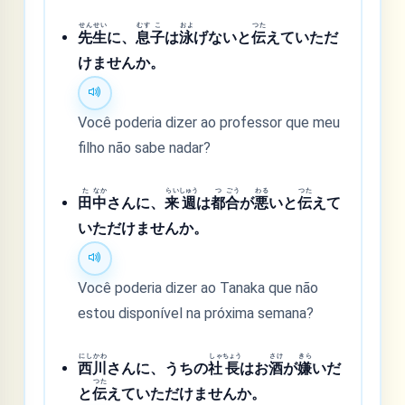
せん
せい
むす
こ
およ
つた
先
生
に、
息
子
は
泳
げないと
伝
えていただ
けませんか。
Você poderia dizer ao professor que meu
filho não sabe nadar?
た
なか
らい
しゅう
つ
ごう
わる
つた
田
中
さんに、
来
週
は
都
合
が
悪
いと
伝
えて
いただけませんか。
Você poderia dizer ao Tanaka que não
estou disponível na próxima semana?
にし
かわ
しゃ
ちょう
さけ
きら
西
川
さんに、うちの
社
長
はお
酒
が
嫌
いだ
つた
と
伝
えていただけませんか。