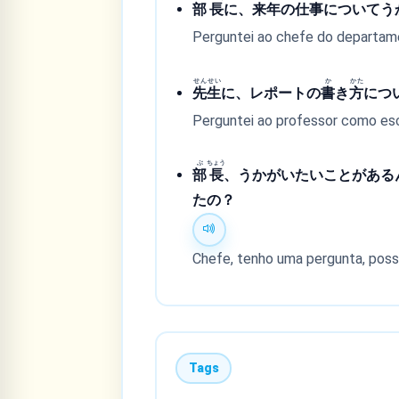
部
長
に、
来
年
の
仕
事
についてう
Perguntei ao chefe do departame
せん
せい
か
かた
先
生
に、レポートの
書
き
方
につ
Perguntei ao professor como escr
ぶ
ちょう
部
長
、うかがいたいことがある
たの？
Chefe, tenho uma pergunta, posso
Tags