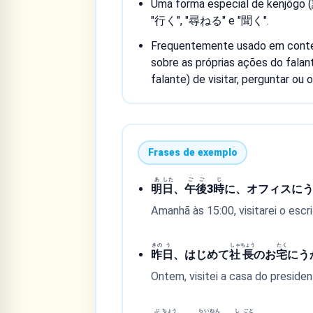
Uma forma especial de kenjōgo 
"行く", "尋ねる" e "聞く".
Frequentemente usado em contex
sobre as próprias ações do falan
falante) de visitar, perguntar ou o
Frases de exemplo
あ
した
ご
ご
じ
明
日
、
午
後
3
時
に、オフィスに
Amanhã às 15:00, visitarei o escri
きの
う
しゃ
ちょう
たく
昨
日
、はじめて
社
長
のお
宅
にう
Ontem, visitei a casa do preside
ぶ
ちょう
らい
ねん
し
ごと