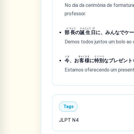
No dia da cerimônia de formatur
professor.
ぶ
ちょう
たん
じょう
び
部
長
の
誕
生
日
に、みんなでケ
Demos todos juntos um bolo ao c
いま
きゃく
さま
とく
べつ
今
、お
客
様
に
特
別
なプレゼント
Estamos oferecendo um presente
Tags
JLPT N4