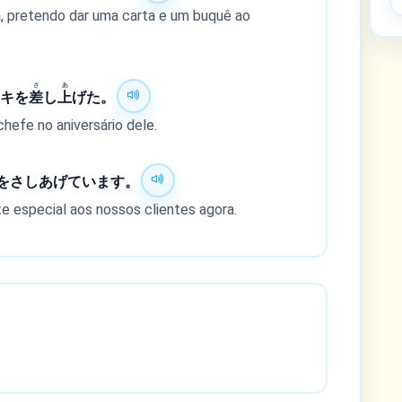
a, pretendo dar uma carta e um buquê ao
さ
あ
ーキを
差
し
上
げた。
hefe no aniversário dele.
をさしあげています。
 especial aos nossos clientes agora.