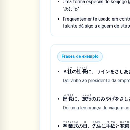
Uma forma especial de kenjōgo 
"あげる".
Frequentemente usado em contex
falante dá algo a alguém de statu
Frases de exemplo
しゃ
しゃ
ちょう
Ａ
社
の
社
長
に、ワインをさしあ
Dei vinho ao presidente da empre
ぶ
ちょう
りょ
こう
部
長
に、
旅
行
のおみやげをさし
Dei uma lembrança de viagem ao
そつ
ぎょう
しき
ひ
せん
せい
て
がみ
はな
たば
卒
業
式
の
日
、
先
生
に
手
紙
と
花
束