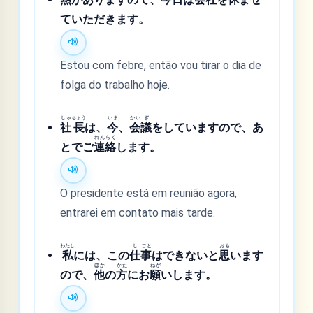
ていただきます。
Estou com febre, então vou tirar o dia de
folga do trabalho hoje.
しゃ
ちょう
いま
かい
ぎ
社
長
は、
今
、
会
議
をしていますので、あ
れん
らく
とでご
連
絡
します。
O presidente está em reunião agora,
entrarei em contato mais tarde.
わたし
し
ごと
おも
私
には、この
仕
事
はできないと
思
います
ほか
かた
ねが
ので、
他
の
方
にお
願
いします。