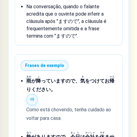
Na conversação, quando o falante
acredita que o ouvinte pode inferir a
cláusula após "ますので", a cláusula é
frequentemente omitida e a frase
termina com "ますので".
Frases de exemplo
あめ
ふ
き
かえ
雨
が
降
っていますので、
気
をつけてお
帰
りください。
Como está chovendo, tenha cuidado ao
voltar para casa.
ねつ
きょ
う
かい
しゃ
やす
熱
がありますので、
今
日
は
会
社
を
休
ませ