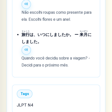
Não escolhi roupas como presente para
ela. Escolhi flores e um anel.
りょ
こう
らい
げつ
旅
行
は、いつにしましたか。 ー
来
月
に
しました。
Quando você decidiu sobre a viagem? -
Decidi para o próximo mês.
Tags
JLPT N4