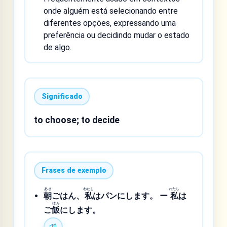
onde alguém está selecionando entre
diferentes opções, expressando uma
preferência ou decidindo mudar o estado
de algo.
Significado
to choose; to decide
Frases de exemplo
あさ
わたし
わたし
朝
ごはん、
私
はパンにします。 ー
私
は
はん
ご
飯
にします。