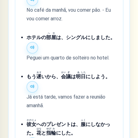
No café da manhã, vou comer pão. - Eu
vou comer arroz.
へ
や
ホテルの
部
屋
は、シングルにしました。
Peguei um quarto de solteiro no hotel.
おそ
かい
ぎ
あ
した
もう
遅
いから、
会
議
は
明
日
にしよう。
Já está tarde, vamos fazer a reunião
amanhã.
かの
じょ
ふく
彼
女
へのプレゼントは、
服
にしなかっ
はな
ゆび
わ
た。
花
と
指
輪
にした。