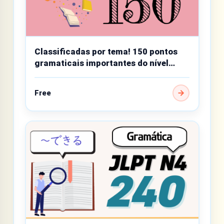
Classificadas por tema! 150 pontos
gramaticais importantes do nível
básico
Free