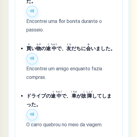
た。
Encontrei uma flor bonita durante o
passeio.
か
もの
と
ちゅう
とも
あ
買
い
物
の
途
中
で、
友
だちに
会
いました。
Encontrei um amigo enquanto fazia
compras.
と
ちゅう
くるま
こ
しょう
ドライブの
途
中
で、
車
が
故
障
してしま
った。
O carro quebrou no meio da viagem.