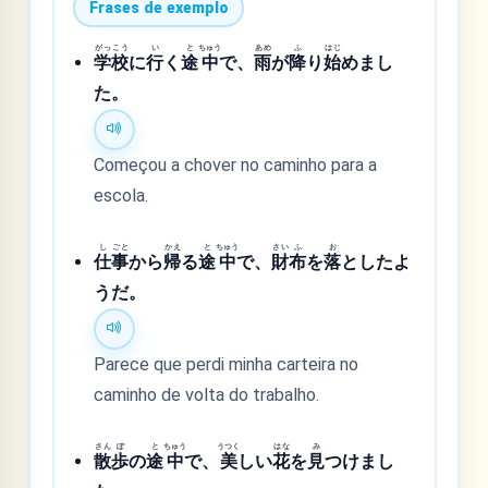
Frases de exemplo
がっ
こう
い
と
ちゅう
あめ
ふ
はじ
学
校
に
行
く
途
中
で、
雨
が
降
り
始
めまし
た。
Começou a chover no caminho para a
escola.
し
ごと
かえ
と
ちゅう
さい
ふ
お
仕
事
から
帰
る
途
中
で、
財
布
を
落
としたよ
うだ。
Parece que perdi minha carteira no
caminho de volta do trabalho.
さん
ぽ
と
ちゅう
うつく
はな
み
散
歩
の
途
中
で、
美
しい
花
を
見
つけまし