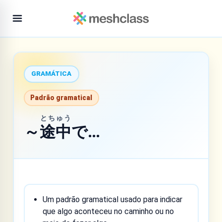
GRAMÁTICA
Padrão gramatical
とちゅう
～
途中
で…
Um padrão gramatical usado para indicar
que algo aconteceu no caminho ou no