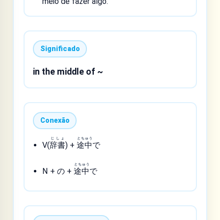
meio de fazer algo.
Significado
in the middle of ~
Conexão
じしょ
とちゅう
V(
辞書
) +
途中
で
とちゅう
N + の +
途中
で