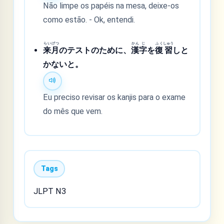
Não limpe os papéis na mesa, deixe-os
como estão. - Ok, entendi.
らい
げつ
かん
じ
ふく
しゅう
来
月
のテストのために、
漢
字
を
復
習
しと
かないと。
Eu preciso revisar os kanjis para o exame
do mês que vem.
Tags
JLPT N3