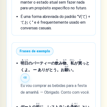
manter o estado atual sem fazer nada
para um propósito específico no futuro.
É uma forma abreviada do padrão "V(て) +
ておく" e é frequentemente usado em
conversas casuais.
Frases de exemplo
あ
した
の
もの
わたし
か
明
日
のパーティーの
飲
み
物
、
私
が
買
っと
ねが
くよ。 ー ありがとう。お
願
い。
Eu vou comprar as bebidas para a festa
de amanhã. — Obrigado. Conto com você.
まえ
よ
やく
デートの
前
に、レストランを
予
約
しとい