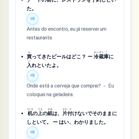
た。
Antes do encontro, eu já reservei um
restaurante.
か
れい
ぞう
こ
買
ってきたビールはどこ？ ー
冷
蔵
庫
に
い
入
れといたよ。
Onde está a cerveja que comprei? － Eu
coloquei na geladeira.
つくえ
うえ
かみ
かた
づ
机
の
上
の
紙
は、
片
付
けないでそのままに
しといて。 ー はい、わかりました。