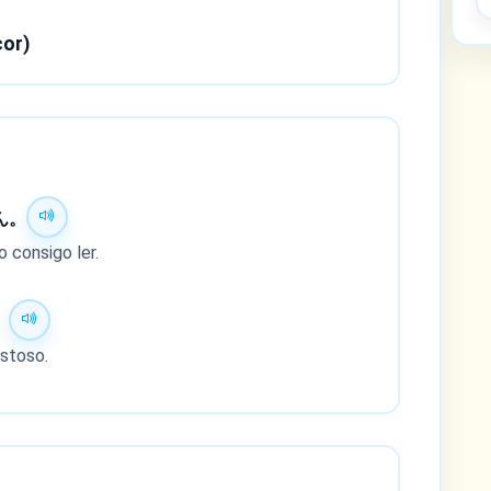
cor)
ん。
 consigo ler.
。
ostoso.