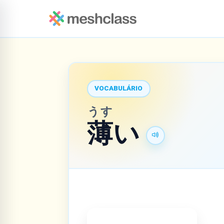
VOCABULÁRIO
うす
薄
い