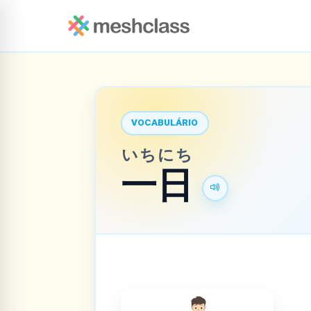
VOCABULÁRIO
いち
にち
一
日