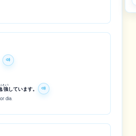
。
べん
きょう
勉
強
しています。
or dia.