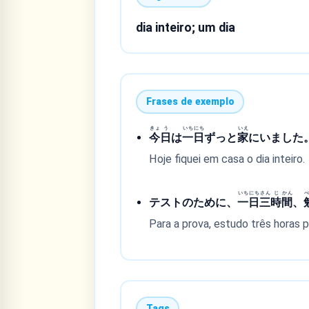
dia inteiro; um dia
Frases de exemplo
きょ
う
いち
にち
いえ
今
日
は
一
日
ずっと
家
にいました
Hoje fiquei em casa o dia inteiro.
いち
にち
さん
じ
かん
テストのために、
一
日
三
時
間
、
Para a prova, estudo três horas p
Tags