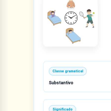
Classe gramatical
Substantivo
Significado