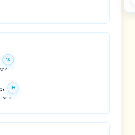
。
lso?
た。
 casa.