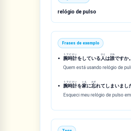
relógio de pulso
Frases de exemplo
うでどけい
ひと
だれ
腕時計
をしている
人
は
誰
ですか
Quem está usando relógio de pu
うでどけい
いえ
わす
腕時計
を
家
に
忘
れてしまいまし
Esqueci meu relógio de pulso em
Tags