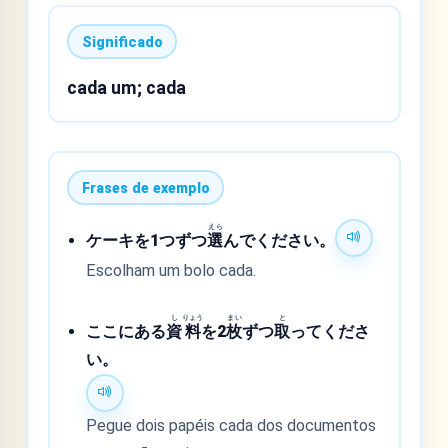
Significado
cada um; cada
Frases de exemplo
えら
ケーキを1つずつ
選
んでください。
Escolham um bolo cada.
し
りょう
まい
と
ここにある
資
料
を2
枚
ずつ
取
ってくださ
い。
Pegue dois papéis cada dos documentos