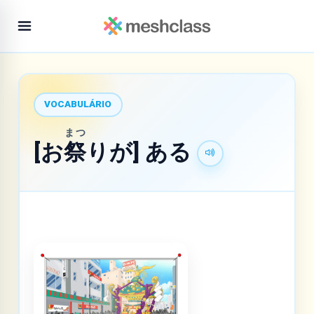
VOCABULÁRIO
まつ
[お
祭
りが] ある