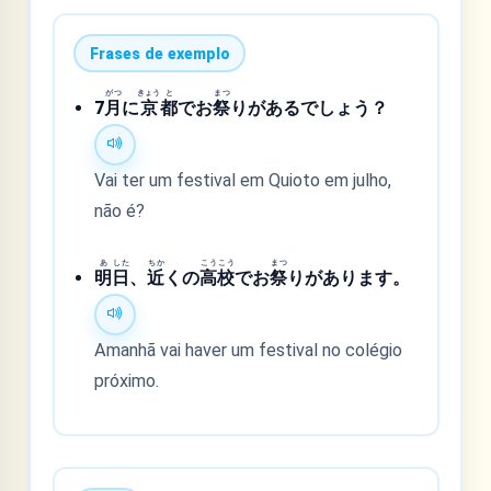
Frases de exemplo
がつ
きょう
と
まつ
7
月
に
京
都
でお
祭
りがあるでしょう？
Vai ter um festival em Quioto em julho,
não é?
あ
した
ちか
こう
こう
まつ
明
日
、
近
くの
高
校
でお
祭
りがあります。
Amanhã vai haver um festival no colégio
próximo.