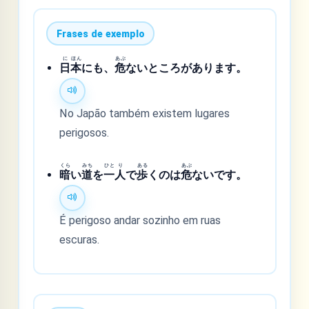
Frases de exemplo
に
ほん
あぶ
日
本
にも、
危
ないところがあります。
No Japão também existem lugares
perigosos.
くら
みち
ひと
り
ある
あぶ
暗
い
道
を
一
人
で
歩
くのは
危
ないです。
É perigoso andar sozinho em ruas
escuras.