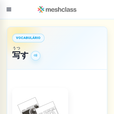
VOCABULÁRIO
うつ
写
す