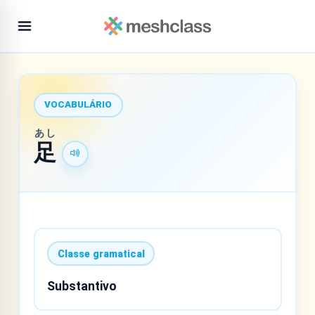
VOCABULÁRIO
あし
足
Classe gramatical
Substantivo