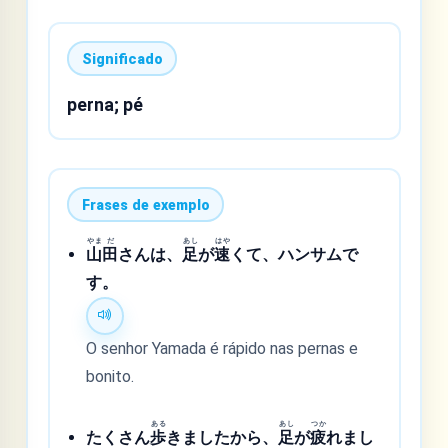
Significado
perna; pé
Frases de exemplo
やま
だ
あし
はや
山
田
さんは、
足
が
速
くて、ハンサムで
す。
O senhor Yamada é rápido nas pernas e
bonito.
ある
あし
つか
たくさん
歩
きましたから、
足
が
疲
れまし