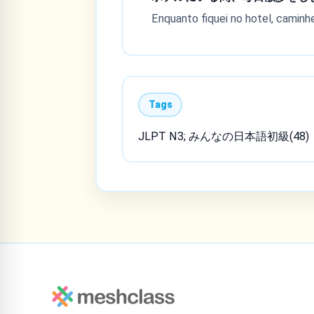
Enquanto fiquei no hotel, caminhe
Tags
JLPT N3; みんなの日本語初級(48)