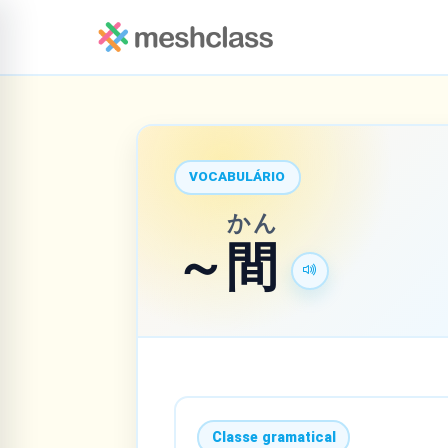
VOCABULÁRIO
かん
～
間
Classe gramatical