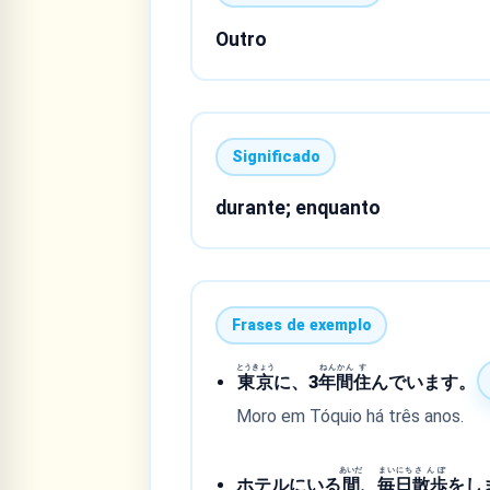
Outro
Significado
durante; enquanto
Frases de exemplo
とうきょう
ねんかん
す
東京
に、3
年間
住
んでいます。
Moro em Tóquio há três anos.
あいだ
まいにち
さんぽ
ホテルにいる
間
、
毎日
散歩
をし